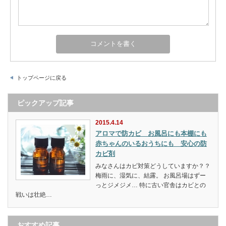
トップページに戻る
ピックアップ記事
2015.4.14
アロマで防カビ お風呂にも本棚にも
赤ちゃんのいるおうちにも 安心の防
カビ剤
みなさんはカビ対策どうしていますか？？
梅雨に、湿気に、結露。 お風呂場はずー
っとジメジメ… 特に古い官舎はカビとの
戦いは壮絶…
おすすめ記事