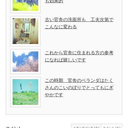
も効果的
古い官舎の洗面所も 工夫次第で
こんなに変わる
これから官舎に住まれる方の参考
になれば嬉しいです
この時期 官舎のベランダはたく
さんのこいのぼりでとってもにぎ
やかです
トラックバック ( 0 )
コメント ( 0 )