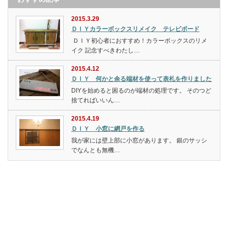
2015.3.29
ＤＩＹカラーボックスリメイク テレビボード
ＤＩＹ初心者におすすめ！カラーボックスのリメ
イク 記念すべきわたし…
2015.4.12
ＤＩＹ 何かと余る端材を使って表札を作りました
DIYを始めると困るのが端材の処理です。 そのつど
捨てればいいん…
2015.4.19
ＤＩＹ 小窓に網戸を作る
我が家には壁上部に小窓があります。 銀のサッシ
でなんとも無機…