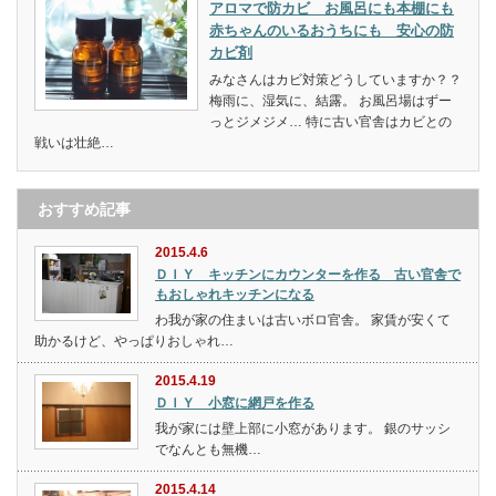
アロマで防カビ お風呂にも本棚にも
赤ちゃんのいるおうちにも 安心の防
カビ剤
みなさんはカビ対策どうしていますか？？
梅雨に、湿気に、結露。 お風呂場はずー
っとジメジメ… 特に古い官舎はカビとの
戦いは壮絶…
おすすめ記事
2015.4.6
ＤＩＹ キッチンにカウンターを作る 古い官舎で
もおしゃれキッチンになる
わ我が家の住まいは古いボロ官舎。 家賃が安くて
助かるけど、やっぱりおしゃれ…
2015.4.19
ＤＩＹ 小窓に網戸を作る
我が家には壁上部に小窓があります。 銀のサッシ
でなんとも無機…
2015.4.14