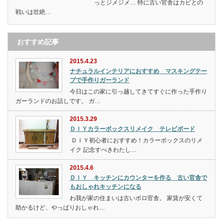
っとジメジメ… 特に古い官舎はカビとの
戦いは壮絶…
おすすめ記事
2015.4.23
ナチュラルインテリアにおすすめ マスキングテー
プで手作りガーランド
今日はこの家に引っ越してきてすぐに作った手作り
ガーランドのお話しです。 ガ…
2015.3.29
ＤＩＹカラーボックスリメイク テレビボード
ＤＩＹ初心者におすすめ！カラーボックスのリメ
イク 記念すべきわたし…
2015.4.6
ＤＩＹ キッチンにカウンターを作る 古い官舎で
もおしゃれキッチンになる
わ我が家の住まいは古いボロ官舎。 家賃が安くて
助かるけど、やっぱりおしゃれ…