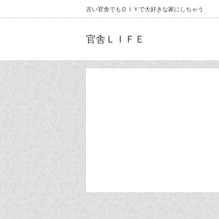
古い官舎でもＤＩＹで大好きな家にしちゃう
官舎ＬＩＦＥ