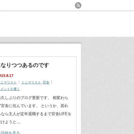
になりつつあるのです
015.9.17
ミニマリスト
ミニマリスト
,
官舎
コメントを書く
お久しぶりのブログ更新です。 相変わら
ず官舎に住んでいます。 というか、居れ
るなら主人が定年退職するまで官舎LIFEを
続けようと…
詳細を見る